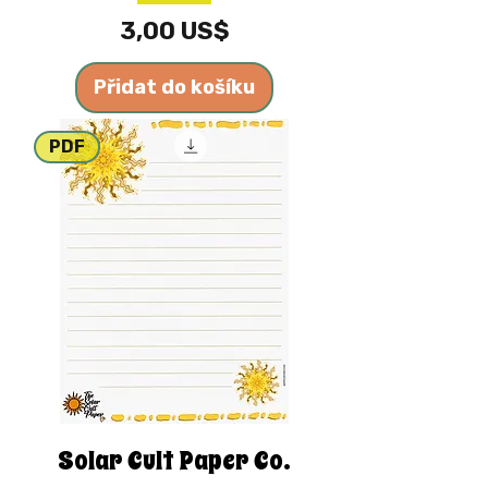
Cena
3,00 US$
Přidat do košíku
PDF
Solar Cult Paper Co.