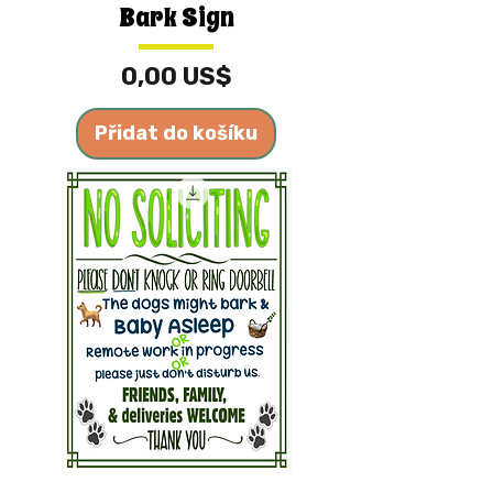
Bark Sign
Cena
0,00 US$
Přidat do košíku