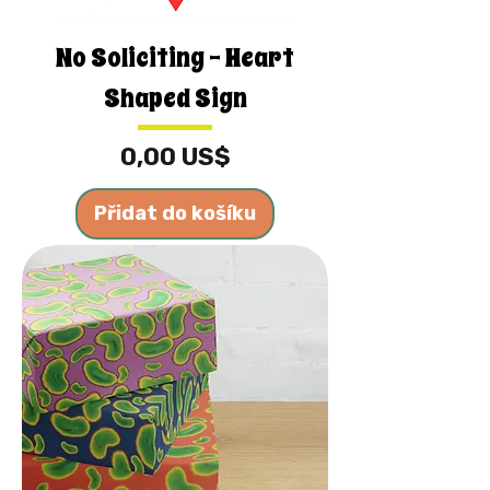
No Soliciting - Heart
Shaped Sign
Cena
0,00 US$
Přidat do košíku