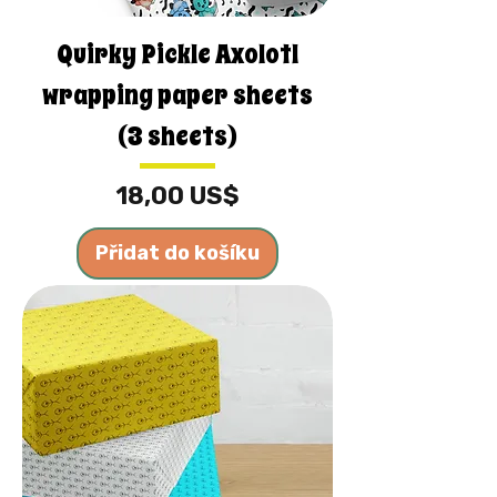
Quirky Pickle Axolotl
wrapping paper sheets
(3 sheets)
Cena
18,00 US$
Přidat do košíku