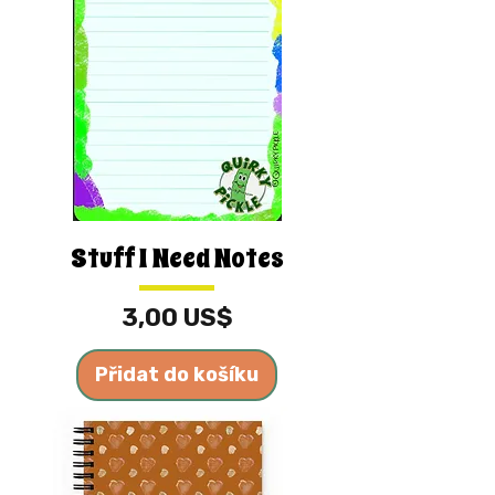
Stuff I Need Notes
Cena
3,00 US$
Přidat do košíku