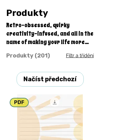
Produkty
Retro-obsessed, quirky
creativity-infused, and all in the
name of making your life more
colorful and fun, with the benefit
Produkty (201)
Filtr a třídění
of doing good with every
purchase you make through
Quirky Pickle! A portion of our
Načíst předchozí
profits goes straight to our
educational charity, Quirky
Pickle Education Foundation, a
PDF
501(c)(3) nonprofit.