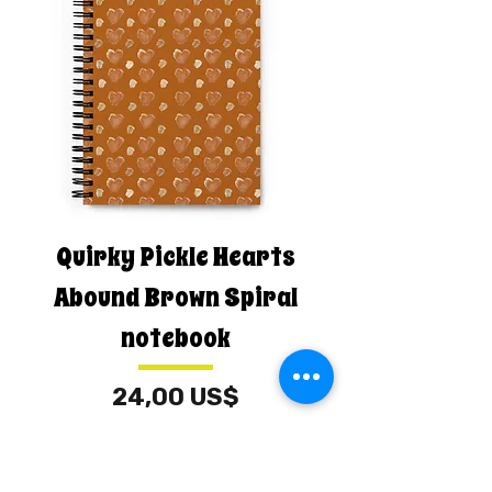
Quirky Pickle Hearts
Abound Brown Spiral
notebook
Cena
24,00 US$
Přidat do košíku