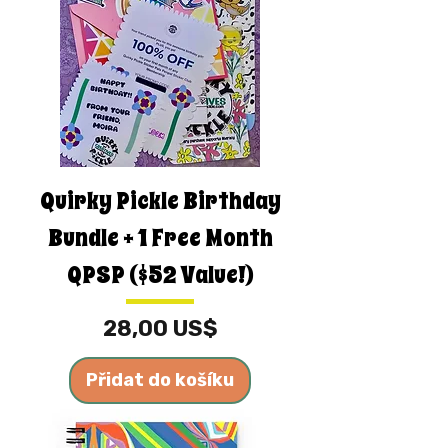
Quirky Pickle Birthday
Bundle + 1 Free Month
QPSP ($52 Value!)
Cena
28,00 US$
Přidat do košíku