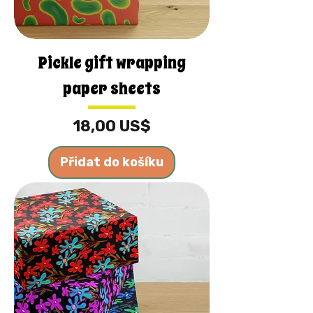
Pickle gift wrapping
paper sheets
Cena
18,00 US$
Přidat do košíku