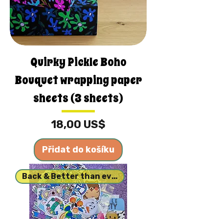
Quirky Pickle Boho
Bouquet wrapping paper
sheets (3 sheets)
Cena
18,00 US$
Přidat do košíku
Back & Better than ever!