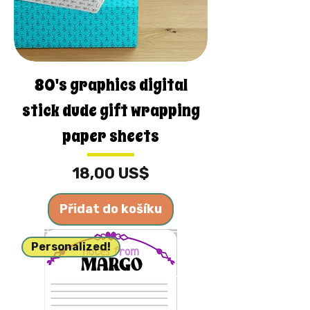
80's graphics digital
stick dude gift wrapping
paper sheets
Cena
18,00 US$
Přidat do košíku
Personalized!