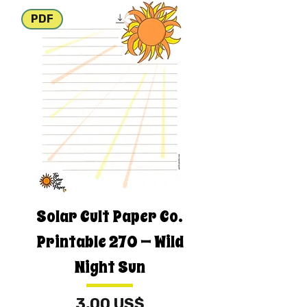
PDF
Solar Cult Paper Co.
Printable 270 — Wild
Night Sun
Cena
3,00 US$