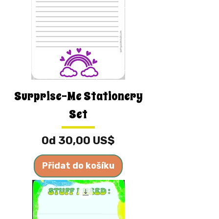
Surprise-Me Stationery
Set
Zvýhodněná cena
Od
30,00 US$
Přidat do košíku