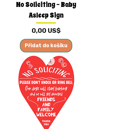
No Soliciting - Baby
Asleep Sign
Cena
0,00 US$
Přidat do košíku