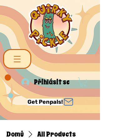
Přihlásit se
Get Penpals!
Domů
All Products