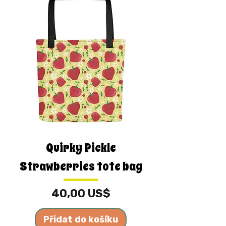
Quirky Pickle
Strawberries tote bag
Cena
40,00 US$
Přidat do košíku