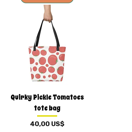
Quirky Pickle Tomatoes
tote bag
Cena
40,00 US$