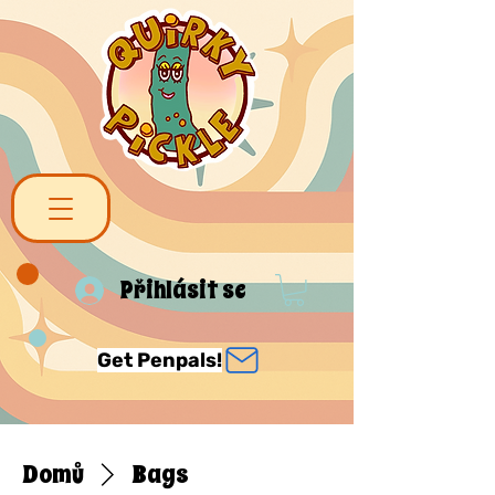
Přihlásit se
Get Penpals!
Domů
Bags