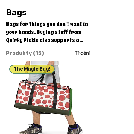
Bags
Bags for things you don't want in
your hands. Buying stuff from
Quirky Pickle also supports a
family and not some big
Produkty (15)
Třídění
corporate fancy, shmancy
office structure and overhead . .
The Magic Bag!
. just groceries, electric bills,
and field trips. Thanks for your
support. Share our stuff!