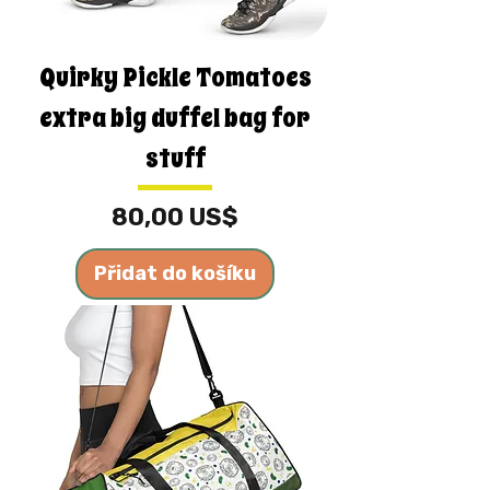
Quirky Pickle Tomatoes
extra big duffel bag for
stuff
Cena
80,00 US$
Přidat do košíku