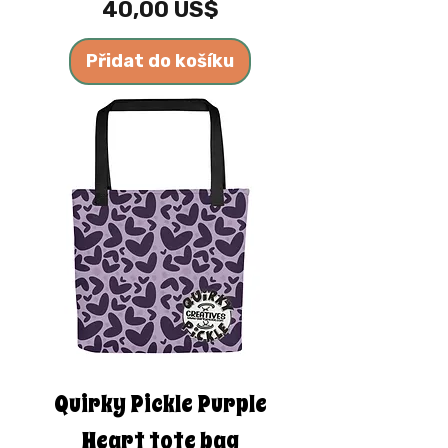
Cena
40,00 US$
Přidat do košíku
Quirky Pickle Purple
Heart tote bag