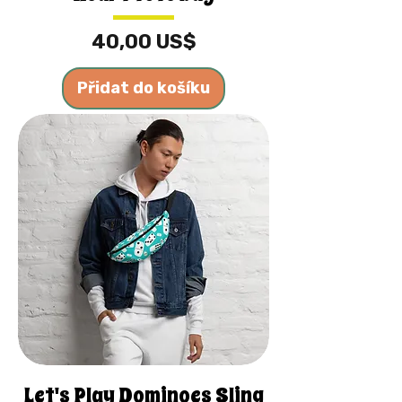
Cena
40,00 US$
Přidat do košíku
Let's Play Dominoes Sling