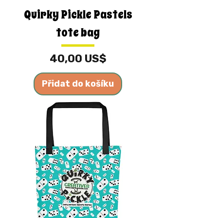
Quirky Pickle Pastels
tote bag
Cena
40,00 US$
Přidat do košíku