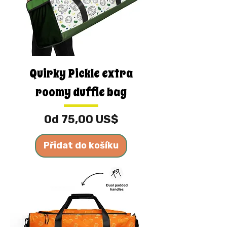
Quirky Pickle extra
roomy duffle bag
Zvýhodněná cena
Od
75,00 US$
Přidat do košíku