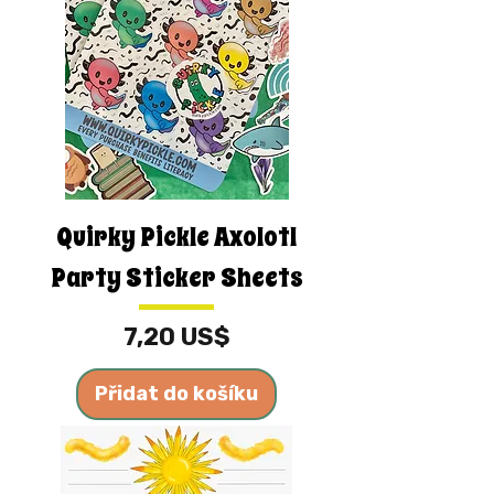
Quirky Pickle Axolotl
Party Sticker Sheets
Cena
7,20 US$
Přidat do košíku