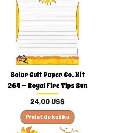
Solar Cult Paper Co. Kit
264 — Royal Fire Tips Sun
Cena
24,00 US$
Přidat do košíku