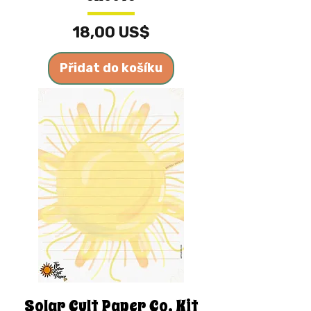
Cena
18,00 US$
Přidat do košíku
Solar Cult Paper Co. Kit