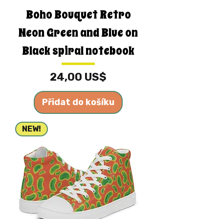
Boho Bouquet Retro
Neon Green and Blue on
Black spiral notebook
Cena
24,00 US$
Přidat do košíku
NEW!