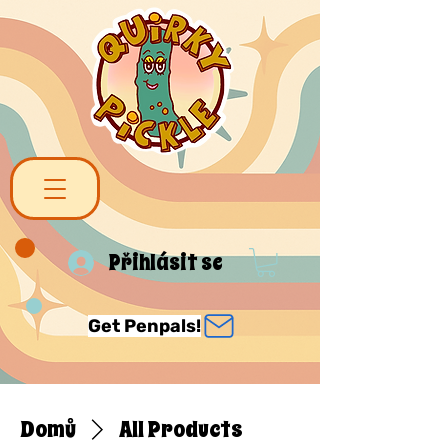
Přihlásit se
Get Penpals!
Domů
All Products