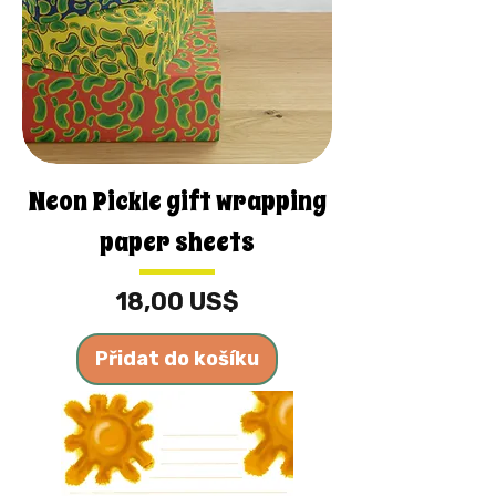
Neon Pickle gift wrapping
paper sheets
Cena
18,00 US$
Přidat do košíku