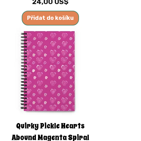
Cena
24,00 US$
Přidat do košíku
Quirky Pickle Hearts
Abound Magenta Spiral