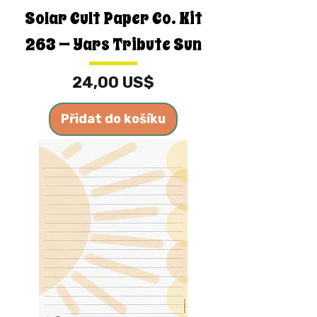
Solar Cult Paper Co. Kit
263 — Yars Tribute Sun
Cena
24,00 US$
Přidat do košíku