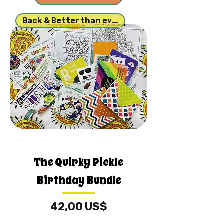
Back & Better than ever!
The Quirky Pickle
Birthday Bundle
Cena
42,00 US$