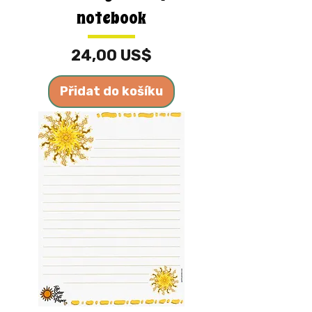
notebook
Cena
24,00 US$
Přidat do košíku