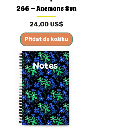
266 — Anemone Sun
Cena
24,00 US$
Přidat do košíku