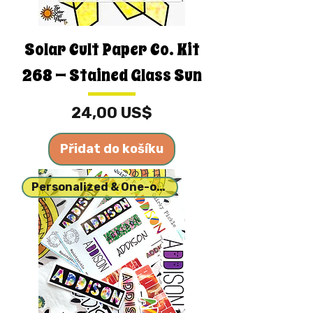
Solar Cult Paper Co. Kit
268 — Stained Glass Sun
Cena
24,00 US$
Přidat do košíku
Personalized & One-of-a-kind