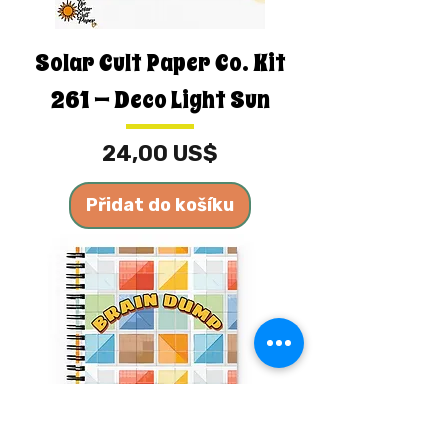
Solar Cult Paper Co. Kit
261 — Deco Light Sun
Cena
24,00 US$
Přidat do košíku