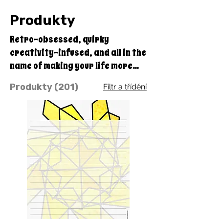
Produkty
Retro-obsessed, quirky
creativity-infused, and all in the
name of making your life more
colorful and fun, with the benefit
Produkty (201)
Filtr a třídění
of doing good with every
purchase you make through
Quirky Pickle! A portion of our
profits goes straight to our
educational charity, Quirky
Pickle Education Foundation, a
501(c)(3) nonprofit.