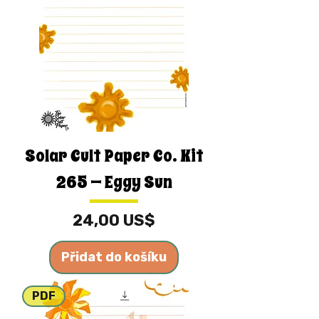
Solar Cult Paper Co. Kit
265 — Eggy Sun
Cena
24,00 US$
Přidat do košíku
PDF