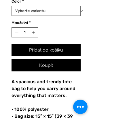
Color
*
Množství
*
Přidat do košíku
Koupit
A spacious and trendy tote 
bag to help you carry around 
everything that matters.
• 100% polyester
• Bag size: 15″ × 15″ (39 × 39 
cm)