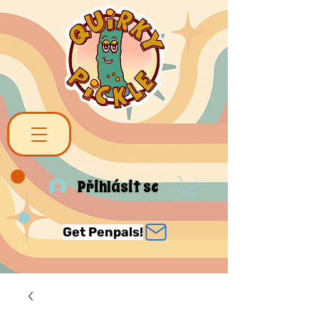
Přihlásit se
Get Penpals!