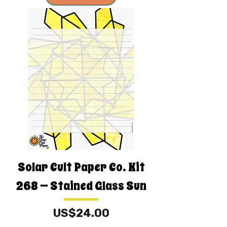
Solar Cult Paper Co. Kit
268 — Stained Glass Sun
價格
US$24.00