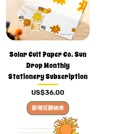
Solar Cult Paper Co. Sun
Drop Monthly
Stationery Subscription
價格
US$36.00
新增至購物車