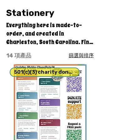
Stationery
Everything here is made-to-
order, and created in
Charleston, South Carolina. Find
something special to make
14 項產品
篩選與排序
yourself or a friend smile.
501(c)(3) charity donation