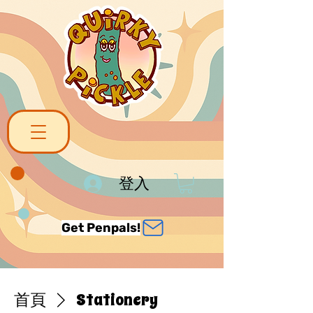
登入
Get Penpals!
首頁
Stationery