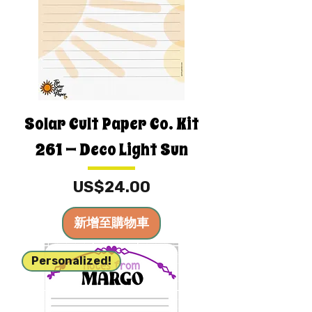
Solar Cult Paper Co. Kit
261 — Deco Light Sun
價格
US$24.00
新增至購物車
Personalized!