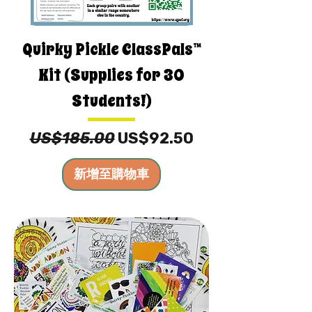
Quirky Pickle ClassPals™
Kit (Supplies for 30
Students!)
一般價格
促銷價格
US$185.00
US$92.50
新增至購物車