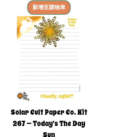
新增至購物車
Solar Cult Paper Co. Kit
267 — Today's The Day
Sun