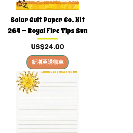
Solar Cult Paper Co. Kit
264 — Royal Fire Tips Sun
價格
US$24.00
新增至購物車