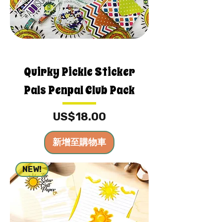
Quirky Pickle Sticker
Pals Penpal Club Pack
價格
US$18.00
新增至購物車
NEW!