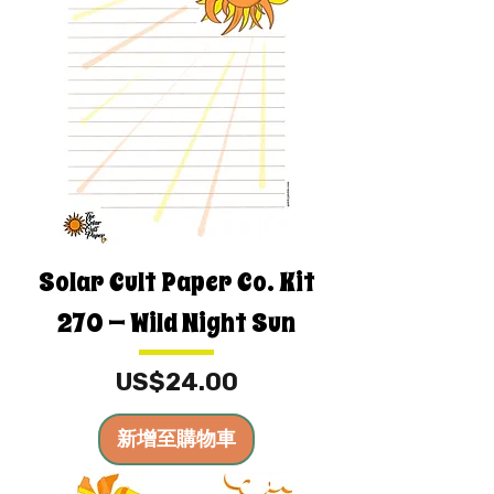
Solar Cult Paper Co. Kit
270 — Wild Night Sun
價格
US$24.00
新增至購物車