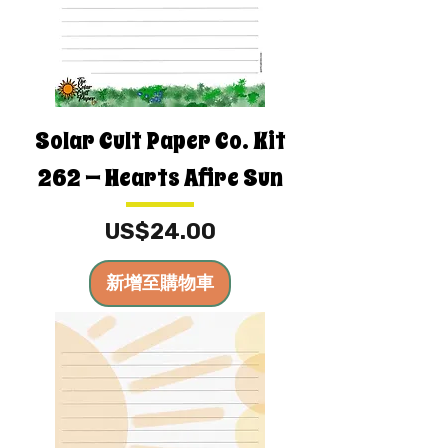
Solar Cult Paper Co. Kit
262 — Hearts Afire Sun
價格
US$24.00
新增至購物車