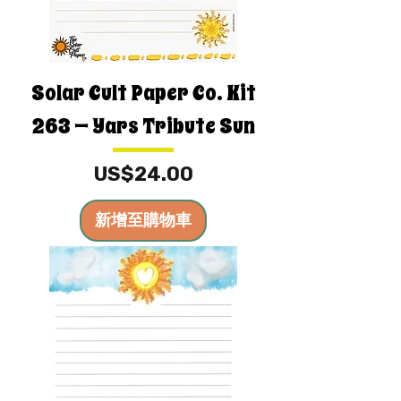
Solar Cult Paper Co. Kit
263 — Yars Tribute Sun
價格
US$24.00
新增至購物車