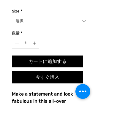
常
ー
Size
*
価
ル
格
価
格
数量
*
カートに追加する
今すぐ購入
Make a statement and look 
fabulous in this all-over 
printed, fitted dress. 
• 82% polyester, 18% spandex
• Made with smooth, 