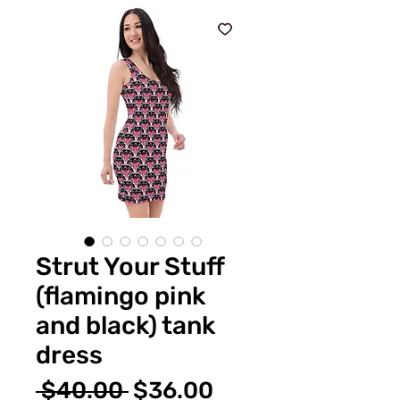
Strut Your Stuff
(flamingo pink
and black) tank
dress
通
セ
 $40.00 
$36.00