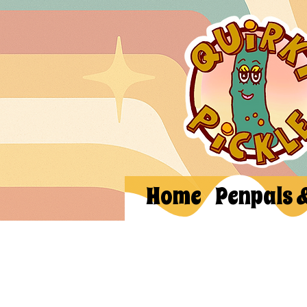
Home
Penpals 