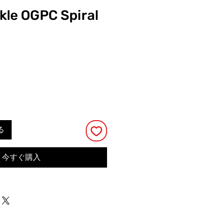
ckle OGPC Spiral
る
今すぐ購入