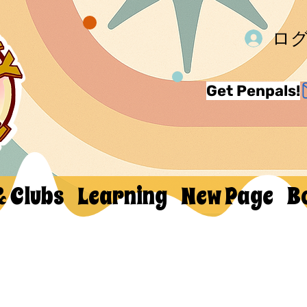
ロ
Get Penpals!
& Clubs
Learning
New Page
B