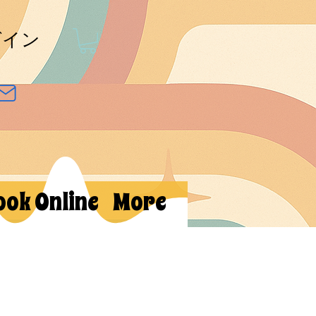
グイン
ook Online
More