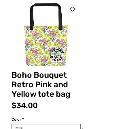
Boho Bouquet
Retro Pink and
Yellow tote bag
価
$34.00
格
Color
*