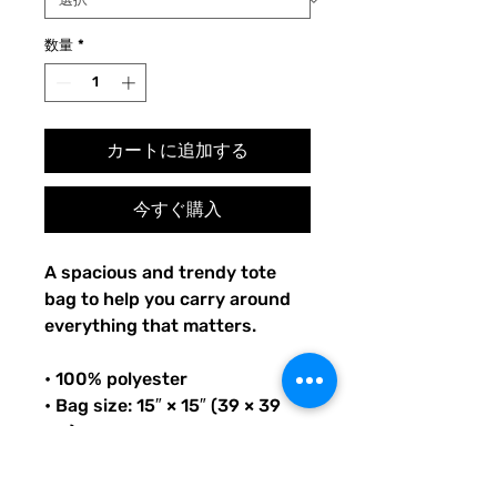
数量
*
カートに追加する
今すぐ購入
A spacious and trendy tote 
bag to help you carry around 
everything that matters.
• 100% polyester
• Bag size: 15″ × 15″ (39 × 39 
cm)
• Capacity: 2.6 US gal (10 l)
• Maximum weight limit: 44lbs 