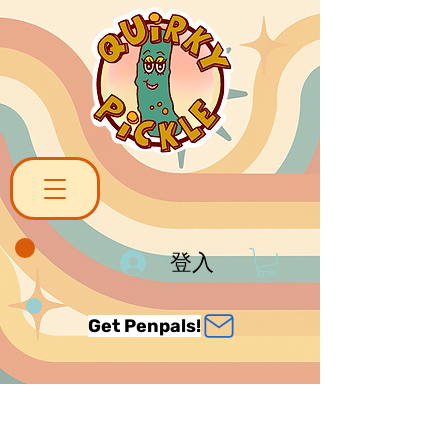
登入
Get Penpals!