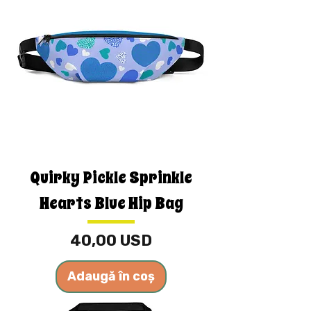
Quirky Pickle Sprinkle
Hearts Blue Hip Bag
Preț
40,00 USD
Adaugă în coș