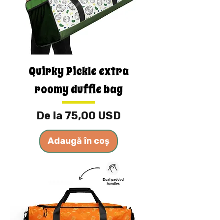
Quirky Pickle extra
roomy duffle bag
Preț redus
De la
75,00 USD
Adaugă în coș