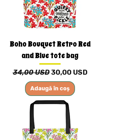
Boho Bouquet Retro Red
and Blue tote bag
Preț normal
Preț redus
34,00 USD
30,00 USD
Adaugă în coș