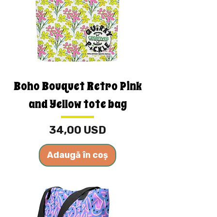
Boho Bouquet Retro Pink
and Yellow tote bag
Preț
34,00 USD
Adaugă în coș