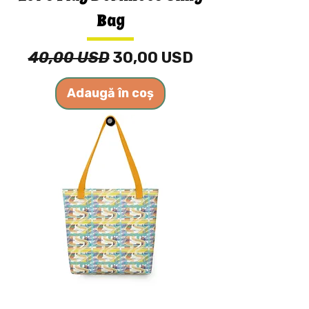
Bag
Preț normal
Preț redus
40,00 USD
30,00 USD
Adaugă în coș