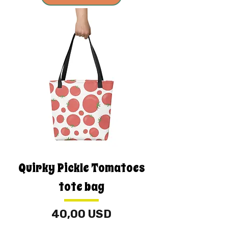
Quirky Pickle Tomatoes
tote bag
Preț
40,00 USD