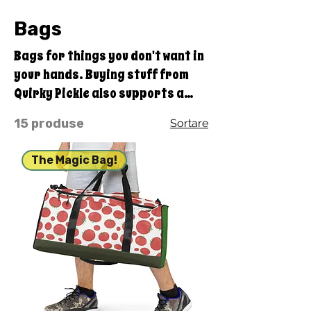
Bags
Bags for things you don't want in
your hands. Buying stuff from
Quirky Pickle also supports a
family and not some big
15 produse
Sortare
corporate fancy, shmancy
office structure and overhead . .
The Magic Bag!
. just groceries, electric bills,
and field trips. Thanks for your
support. Share our stuff!