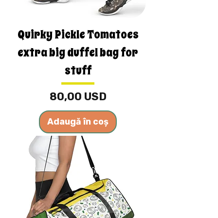
Quirky Pickle Tomatoes
extra big duffel bag for
stuff
Preț
80,00 USD
Adaugă în coș