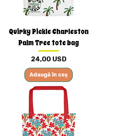
Quirky Pickle Charleston
Palm Tree tote bag
Preț
24,00 USD
Adaugă în coș