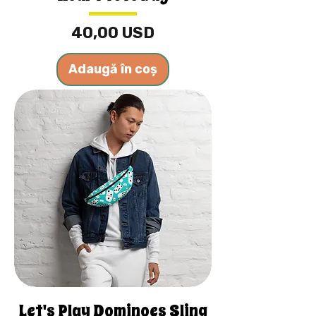
Preț
40,00 USD
Adaugă în coș
Let's Play Dominoes Sling