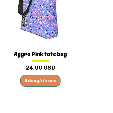
Aggro Pink tote bag
Preț
24,00 USD
Adaugă în coș