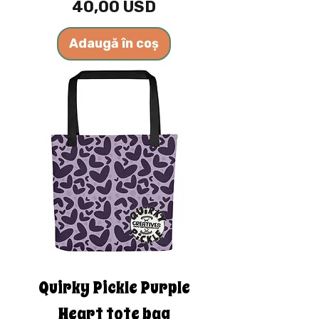
Preț
40,00 USD
Adaugă în coș
Quirky Pickle Purple
Heart tote bag