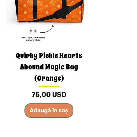
Quirky Pickle Hearts
Abound Magic Bag
(Orange)
Preț
75,00 USD
Adaugă în coș