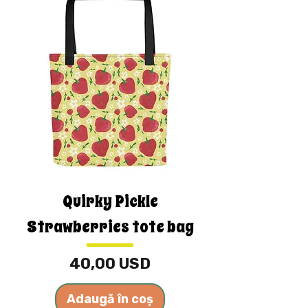
Quirky Pickle
Strawberries tote bag
Preț
40,00 USD
Adaugă în coș