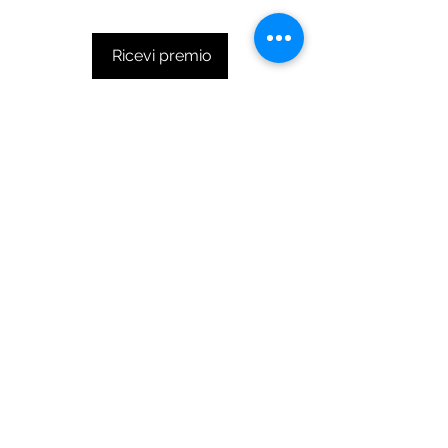
Ricevi premio
© Quirky Pickle Creatives – All Rights
Reserved
Gift Cards