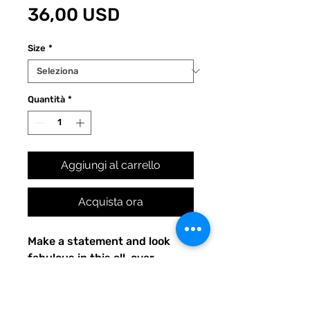
Prezzo
regolare
36,00 USD
scontato
Size
*
Quantità
*
Aggiungi al carrello
Acquista ora
Make a statement and look 
fabulous in this all-over 
printed, fitted dress. 
• 82% polyester, 18% spandex