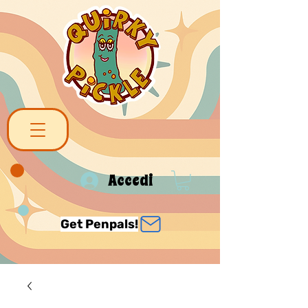
Accedi
Get Penpals!