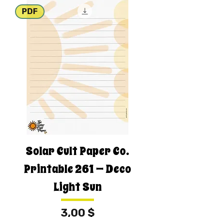
PDF
Solar Cult Paper Co.
Printable 261 — Deco
Light Sun
Τιμή
3,00 $