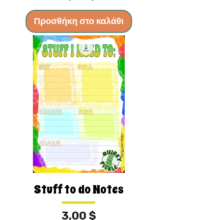
Προσθήκη στο καλάθι
Stuff to do Notes
Τιμή
3,00 $