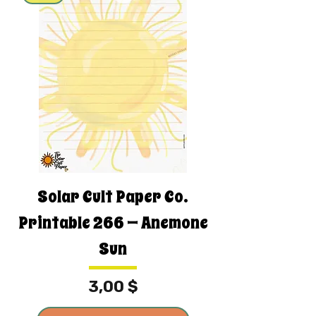
Solar Cult Paper Co.
Printable 266 — Anemone
Sun
Τιμή
3,00 $