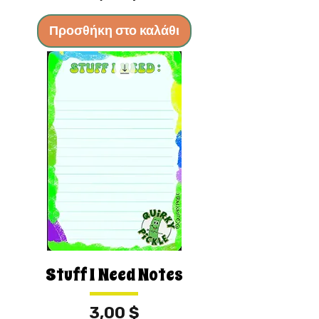
Προσθήκη στο καλάθι
Stuff I Need Notes
Τιμή
3,00 $