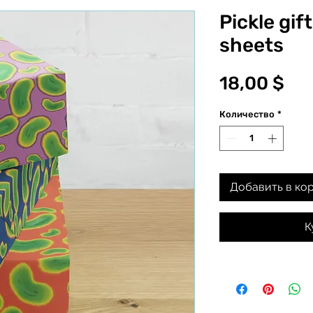
Pickle gif
sheets
Це
18,00 $
Количество
*
Добавить в ко
К