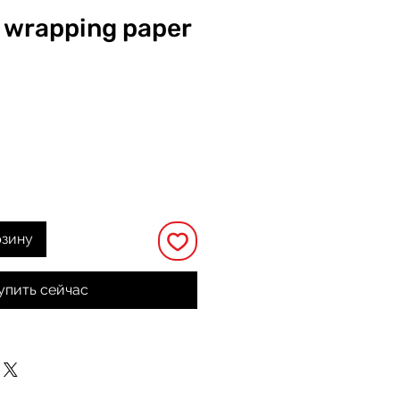
t wrapping paper
на
рзину
упить сейчас