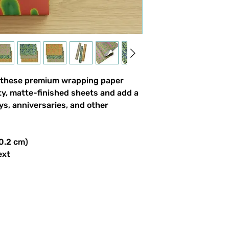
h these premium wrapping paper 
ty, matte-finished sheets and add a 
s, anniversaries, and other 
50.2 cm)
ext