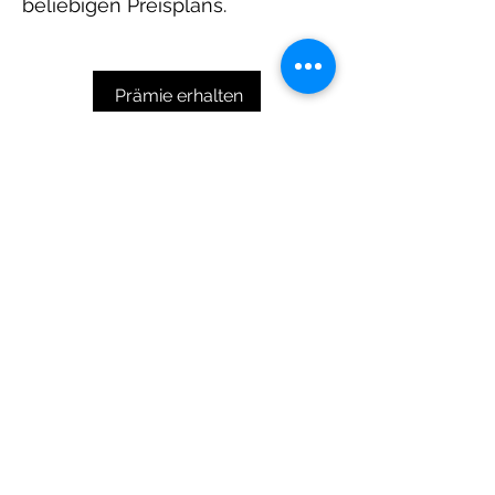
beliebigen Preisplans.
Prämie erhalten
© Quirky Pickle Creatives – All Rights
Reserved
Gift Cards